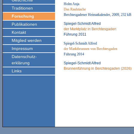
Geschichte
Holm Anja
Traditionen
Das Rauhtiache
Berchtesgadener Heimatkalender, 2009, 232 kB
Forschung
Spiegel-Schmidt Alfred
Publikationen
der Marktplatz in Berchtesgaden
Kontakt
Führung 2011
Mitglied werden
Spiegel-Schmidt Alfred
Impressum
der Marktbrunnen von Berchtesgaden
Führung 2014
Datenschutz-
erklärung
Spiegel-Schmidt Alfred
Brunnenführung in Berchtesgaden (2026)
Links