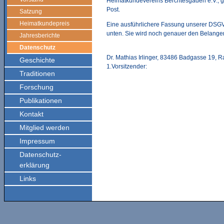
Heimatkundevereins Berchtesgaden e.V., gel
Post.
Satzung
Heimatkundepreis
Eine ausführlichere Fassung unserer DSG
unten. Sie wird noch genauer den Belange
Jahresberichte
Datenschutz
Dr. Mathias Irlinger, 83486 Badgasse 19, 
Geschichte
1.Vorsitzender:
Traditionen
Forschung
Publikationen
Kontakt
Mitglied werden
Impressum
Datenschutz-
erklärung
Links