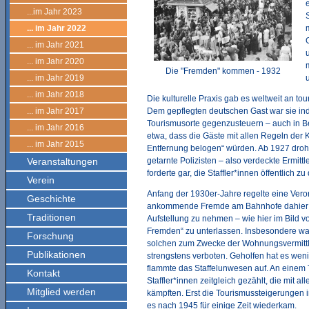
...im Jahr 2023
... im Jahr 2022
... im Jahr 2021
... im Jahr 2020
Die "Fremden" kommen - 1932
... im Jahr 2019
... im Jahr 2018
Die kulturelle Praxis gab es weltweit an tou
... im Jahr 2017
Dem gepflegten deutschen Gast war sie ind
Tourismusorte gegenzusteuern – auch in B
... im Jahr 2016
etwa, dass die Gäste mit allen Regeln der
... im Jahr 2015
Entfernung belogen“ würden. Ab 1927 droht
Veranstaltungen
getarnte Polizisten – also verdeckte Ermitt
forderte gar, die Staffler*innen öffentlich z
Verein
Anfang der 1930er-Jahre regelte eine Vero
Geschichte
ankommende Fremde am Bahnhofe dahier er
Traditionen
Aufstellung zu nehmen – wie hier im Bild v
Fremden“ zu unterlassen. Insbesondere w
Forschung
solchen zum Zwecke der Wohnungsvermittlu
Publikationen
strengstens verboten. Geholfen hat es weni
flammte das Staffelunwesen auf. An einem
Kontakt
Staffler*innen zeitgleich gezählt, die mit
Mitglied werden
kämpften. Erst die Tourismussteigerungen
es nach 1945 für einige Zeit wiederkam.