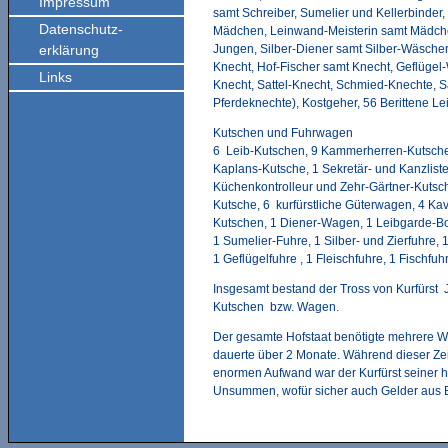
Impressum
samt Schreiber, Sumelier und Kellerbinder
Datenschutz-
Mädchen, Leinwand-Meisterin samt Mädche
erklärung
Jungen, Silber-Diener samt Silber-Wäscher,
Knecht, Hof-Fischer samt Knecht, Geflügel-
Links
Knecht, Sattel-Knecht, Schmied-Knechte, Sa
Pferdeknechte), Kostgeher, 56 Berittene Le
Kutschen und Fuhrwagen
6 Leib-Kutschen, 9 Kammerherren-Kutschen
Kaplans-Kutsche, 1 Sekretär- und Kanzliste
Küchenkontrolleur und Zehr-Gärtner-Kutsc
Kutsche, 6 kurfürstliche Güterwagen, 4 K
Kutschen, 1 Diener-Wagen, 1 Leibgarde-Bo
1 Sumelier-Fuhre, 1 Silber- und Zierfuhre, 
1 Geflügelfuhre , 1 Fleischfuhre, 1 Fischfuh
Insgesamt bestand der Tross von Kurfürst
Kutschen bzw. Wagen.
Der gesamte Hofstaat benötigte mehrere Wo
dauerte über 2 Monate. Während dieser Zei
enormen Aufwand war der Kurfürst seiner h
Unsummen, wofür sicher auch Gelder aus 