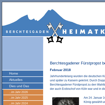
Berchtesgadener Fürstpropst b
Februar 2018
Home
Jahrhundertelang wurden die deutschen Kön
Aktuelles
und später zu Kaisern gekrönt. Durch Dopp
Berchtesgadener Fürstpropst zu den Wahlbe
Dies und Das
der auch Erzbischof von Köln war und in die
...im Jahr 2026
...im Jahr 2025
Am 24. Januar 1
König gewählt u
...im Jahr 2024