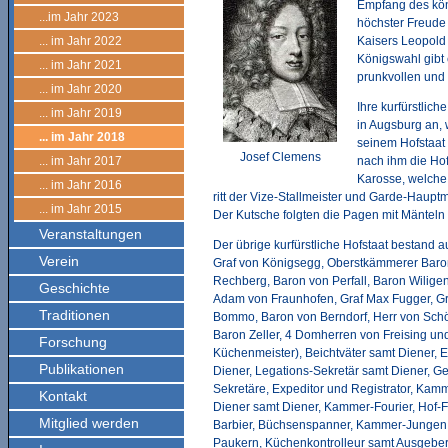
Empfang des kön
...im Jahr 2023
höchster Freude 
... im Jahr 2022
Kaisers Leopold 
Königswahl gibt 
... im Jahr 2021
prunkvollen und
... im Jahr 2020
Ihre kurfürstlic
... im Jahr 2019
in Augsburg an, 
... im Jahr 2018
seinem Hofstaat 
Josef Clemens
... im Jahr 2017
nach ihm die Hof
Karosse, welche 
... im Jahr 2016
ritt der Vize-Stallmeister und Garde-Haupt
... im Jahr 2015
Der Kutsche folgten die Pagen mit Mänteln
Veranstaltungen
Der übrige kurfürstliche Hofstaat bestand a
Verein
Graf von Königsegg, Oberstkämmerer Baro
Rechberg, Baron von Perfall, Baron Wilige
Geschichte
Adam von Fraunhofen, Graf Max Fugger, Gr
Traditionen
Bommo, Baron von Berndorf, Herr von Schö
Baron Zeller, 4 Domherren von Freising u
Forschung
Küchenmeister), Beichtväter samt Diener, 
Publikationen
Diener, Legations-Sekretär samt Diener, G
Sekretäre, Expeditor und Registrator, Kam
Kontakt
Diener samt Diener, Kammer-Fourier, Hof-
Mitglied werden
Barbier, Büchsenspanner, Kammer-Jungen, 
Paukern, Küchenkontrolleur samt Ausgeber 