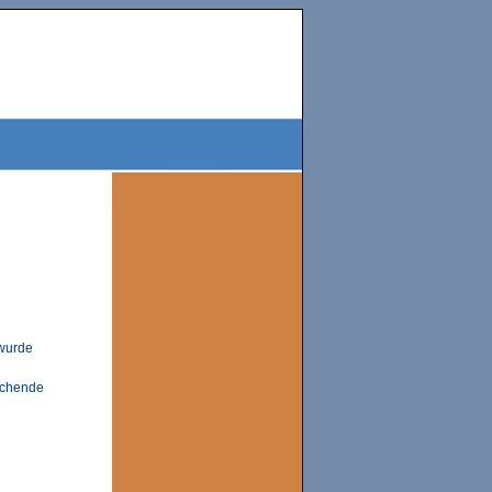
 wurde
echende