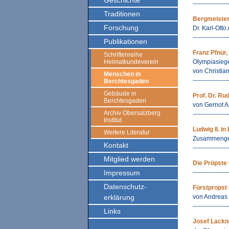
Geschichte
-----------------
Traditionen
Bergmeister
Forschung
Dr. Karl-Ott
-----------------
Publikationen
Franz Pfnür,
Schriftenreihe
Heimatkundeverein
Olympiasieg
von Christia
Menschen in
-----------------
Berchtesgaden
Gebäude in
Prof. Dr. Rud
Berchtesgaden
von Gernot 
Archiv Obersalzberg
-----------------
Institut
Ludwig II. i
Weitere Literatur
Zusammengest
Kontakt
-----------------
Mitglied werden
Die Pröpste
Impressum
-----------------
Datenschutz-
Fürstpropst
erklärung
von Andreas 
-----------------
Links
Josef Lackn