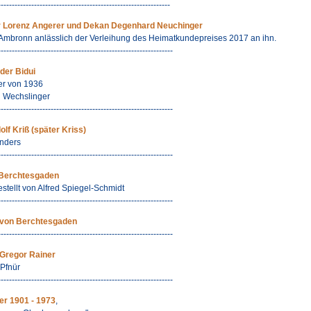
--------------------------------------------------------------
 Lorenz Angerer und Dekan Degenhard Neuchinger
o Ambronn anlässlich der Verleihung des Heimatkundepreises 2017 an ihn.
---------------------------------------------------------------
 der Bidui
er von 1936
n Wechslinger
---------------------------------------------------------------
olf Kriß (später Kriss)
Anders
---------------------------------------------------------------
n Berchtesgaden
ellt von Alfred Spiegel-Schmidt
---------------------------------------------------------------
 von Berchtesgaden
---------------------------------------------------------------
 Gregor Rainer
Pfnür
---------------------------------------------------------------
er 1901 - 1973
,