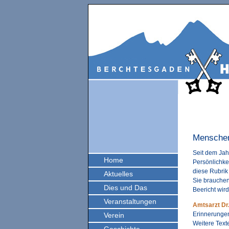
Menschen
Seit dem Jah
Home
Persönlichkei
diese Rubrik
Aktuelles
Sie brauchen
Dies und Das
Beericht wird
Veranstaltungen
Amtsarzt Dr
Erinnerunge
Verein
Weitere Text