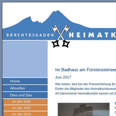
Im Badhaus am Fürstensteinw
Juni 2017
Home
Wie letztes Jahr bei der Preisverleihung f
Aktuelles
Dinter die Mitglieder des Heimatkundeverei
40 interessierte Heimatkundler kamen um 
Dies und Das
...im Jahr 2026
...im Jahr 2025
...im Jahr 2024