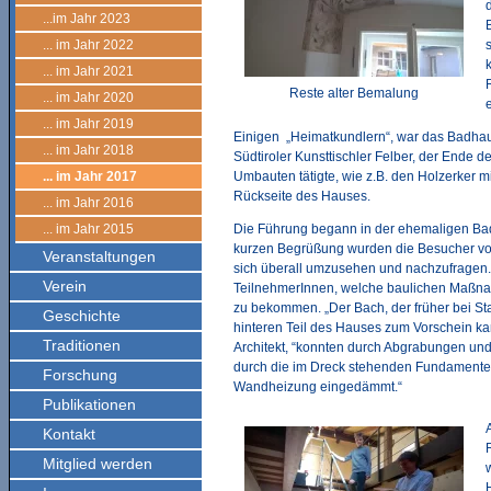
...im Jahr 2023
... im Jahr 2022
... im Jahr 2021
Reste alter Bemalung
... im Jahr 2020
... im Jahr 2019
Einigen „Heimatkundlern“, war das Badha
... im Jahr 2018
Südtiroler Kunsttischler Felber, der Ende 
... im Jahr 2017
Umbauten tätigte, wie z.B. den Holzerker mi
Rückseite des Hauses.
... im Jahr 2016
... im Jahr 2015
Die Führung begann in der ehemaligen Bad
kurzen Begrüßung wurden die Besucher von
Veranstaltungen
sich überall umzusehen und nachzufragen. B
Verein
TeilnehmerInnen, welche baulichen Maßna
zu bekommen. „Der Bach, der früher bei Sta
Geschichte
hinteren Teil des Hauses zum Vorschein kam
Traditionen
Architekt, “konnten durch Abgrabungen und
durch die im Dreck stehenden Fundamente 
Forschung
Wandheizung eingedämmt.“
Publikationen
Kontakt
Mitglied werden