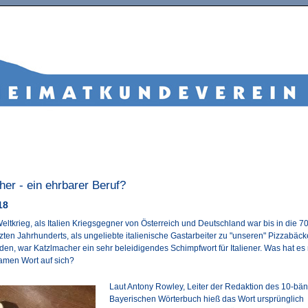
er - ein ehrbarer Beruf?
18
eltkrieg, als Italien Kriegsgegner von Österreich und Deutschland war bis in die 7
tzten Jahrhunderts, als ungeliebte italienische Gastarbeiter zu "unseren" Pizzabäc
den, war Katzlmacher ein sehr beleidigendes Schimpfwort für Italiener. Was hat es 
amen Wort auf sich?
Laut Antony Rowley, Leiter der Redaktion des 10-bä
Bayerischen Wörterbuch hieß das Wort ursprünglich