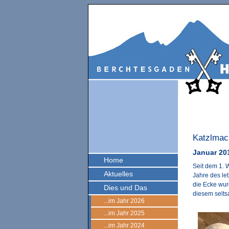
Katzlmach
Januar 20
Home
Seit dem 1. W
Aktuelles
Jahre des le
die Ecke wur
Dies und Das
diesem selts
...im Jahr 2026
...im Jahr 2025
...im Jahr 2024