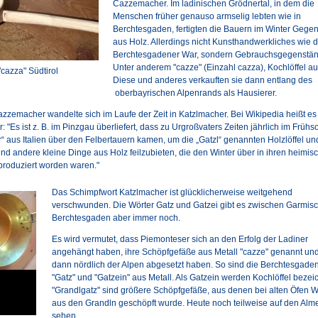
Cazzemacher. Im ladinischen Grödnertal, in dem die
Menschen früher genauso armselig lebten wie in
Berchtesgaden, fertigten die Bauern im Winter Gege
aus Holz. Allerdings nicht Kunsthandwerkliches wie d
Berchtesgadener War, sondern Gebrauchsgegenstän
Unter anderem "cazze" (Einzahl cazza), Kochlöffel au
"cazza" Südtirol
Diese und anderes verkauften sie dann entlang des
oberbayrischen Alpenrands als Hausierer.
zemacher wandelte sich im Laufe der Zeit in Katzlmacher. Bei Wikipedia heißt es
 "Es ist z. B. im Pinzgau überliefert, dass zu Urgroßvaters Zeiten jährlich im Frü
“ aus Italien über den Felbertauern kamen, um die „Gatzl“ genannten Holzlöffel und
und andere kleine Dinge aus Holz feilzubieten, die den Winter über in ihren heimis
produziert worden waren."
Das Schimpfwort Katzlmacher ist glücklicherweise weitgehend
verschwunden. Die Wörter Gatz und Gatzei gibt es zwischen Garmis
Berchtesgaden aber immer noch.
Es wird vermutet, dass Piemonteser sich an den Erfolg der Ladiner
angehängt haben, ihre Schöpfgefäße aus Metall "cazze" genannt und
dann nördlich der Alpen abgesetzt haben. So sind die Berchtesgade
"Gatz" und "Gatzein" aus Metall. Als Gatzein werden Kochlöffel bezei
"Grandlgatz" sind größere Schöpfgefäße, aus denen bei alten Öfen 
aus den Grandln geschöpft wurde. Heute noch teilweise auf den Alm
sehen.