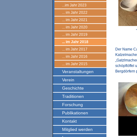
...im Jahr 2023
... im Jahr 2022
... im Jahr 2021
... im Jahr 2020
... im Jahr 2019
... im Jahr 2018
... im Jahr 2017
Der Name Caz
Katzelmacher:
... im Jahr 2016
„Gatzlmacher
... im Jahr 2015
schöpflöffel 
Veranstaltungen
Bergdörfern 
Verein
Geschichte
Traditionen
Forschung
Publikationen
Kontakt
Mitglied werden