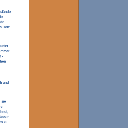
nstände
ie
de.
s Holz.
 unter
hsommer
 -
chen
ch und
 sie
ner
chnet,
Wasser
en zu