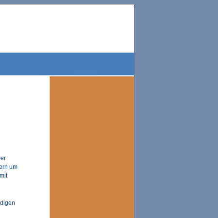
0er
kern um
mit
ndigen