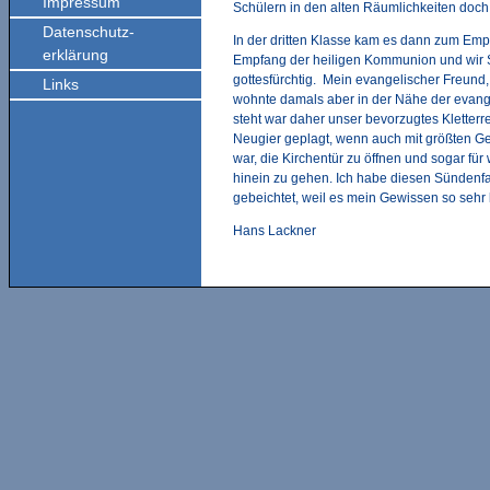
Impressum
Schülern in den alten Räumlichkeiten doch
Datenschutz-
In der dritten Klasse kam es dann zum Em
erklärung
Empfang der heiligen Kommunion und wir S
gottesfürchtig. Mein evangelischer Freund
Links
wohnte damals aber in der Nähe der evange
steht war daher unser bevorzugtes Kletterr
Neugier geplagt, wenn auch mit größten Ge
war, die Kirchentür zu öffnen und sogar fü
hinein zu gehen. Ich habe diesen Sündenfa
gebeichtet, weil es mein Gewissen so sehr b
Hans Lackner