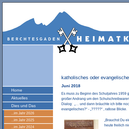
katholisches oder evangelisch
Juni 2018
Home
Es muss zu Beginn des Schuljahres 1959 g
Aktuelles
großer Andrang um den Schulschreibware
Dialog: „… und dann bräuchte ich bitte noc
Dies und Das
evangelisches?“ - „?????“ , ratlose Blicke.
...im Jahr 2026
...im Jahr 2025
„Brauchst Du ei
heute freilich n
...im Jahr 2024