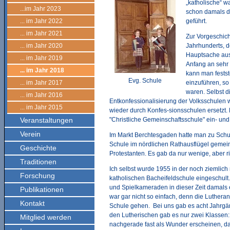
„katholische“ w
...im Jahr 2023
schon damals d
... im Jahr 2022
geführt.
... im Jahr 2021
Zur Vorgeschich
... im Jahr 2020
Jahrhunderts, d
Hauptsache aus
... im Jahr 2019
Anfang an sehr 
... im Jahr 2018
kann man festst
Evg. Schule
... im Jahr 2017
einzuführen, so
waren. Selbst d
... im Jahr 2016
Entkonfessionalisierung der Volksschulen
... im Jahr 2015
wieder durch Konfes-sionsschulen ersetzt.
Veranstaltungen
"Christliche Gemeinschaftsschule" ein- und 
Verein
Im Markt Berchtesgaden hatte man zu Schul
Schule im nördlichen Rathausflügel gemein
Geschichte
Protestanten. Es gab da nur wenige, aber 
Traditionen
Ich selbst wurde 1955 in der noch ziemlich
Forschung
katholischen Bacheifeldschule eingeschult
und Spielkameraden in dieser Zeit damals e
Publikationen
war gar nicht so einfach, denn die Luther
Kontakt
Schule gehen. Bei uns gab es acht Jahrgän
den Lutherischen gab es nur zwei Klassen: 
Mitglied werden
nachgerade fast als Wunder erscheinen, d